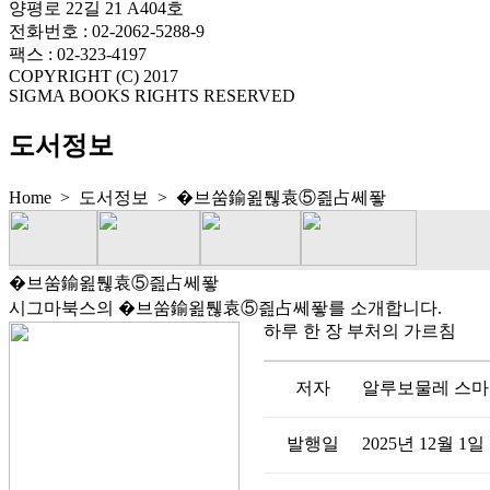
양평로 22길 21 A404호
전화번호 : 02-2062-5288-9
팩스 : 02-323-4197
COPYRIGHT (C) 2017
SIGMA BOOKS RIGHTS RESERVED
도서정보
Home > 도서정보 >
�브쑴鍮욆퉪袁⑤즲占쎄퐣
�브쑴鍮욆퉪袁⑤즲占쎄퐣
시그마북스의 �브쑴鍮욆퉪袁⑤즲占쎄퐣를 소개합니다.
하루 한 장 부처의 가르침
저자
알루보물레 스
발행일
2025년 12월 1일